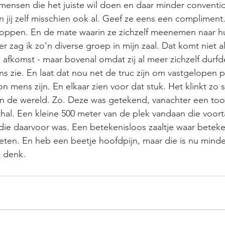
nsen die het juiste wil doen en daar minder convention
 jij zelf misschien ook al. Geef ze eens een compliment.
stoppen. En de mate waarin ze zichzelf meenemen naar h
r zag ik zo’n diverse groep in mijn zaal. Dat komt niet a
 afkomst - maar bovenal omdat zij al meer zichzelf durfde
s zie. En laat dat nou net de truc zijn om vastgelopen 
n mens zijn. En elkaar zien voor dat stuk. Het klinkt zo 
jn in de wereld. Zo. Deze was getekend, vanachter een too
thal. Een kleine 500 meter van de plek vandaan die voor
die daarvoor was. Een betekenisloos zaaltje waar beteke
eten. En heb een beetje hoofdpijn, maar die is nu mind
t denk.