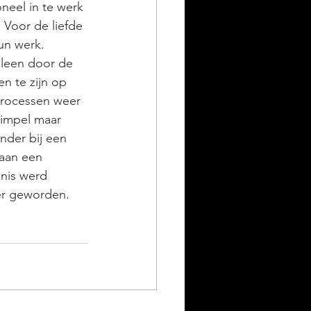
eel in te werk 
 Voor de liefde 
un werk. 
lleen door de 
n te zijn op 
processen weer 
simpel maar 
nder bij een 
taan een 
nis werd 
er geworden. 