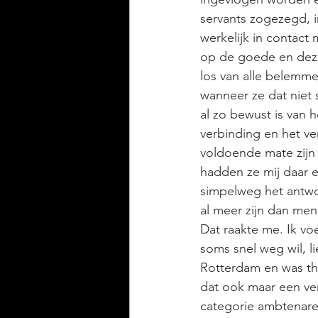
servants zogezegd, i
werkelijk in contact m
op de goede en dezelfd
los van alle belemme
wanneer ze dat niet 
al zo bewust is van 
verbinding en het v
voldoende mate zijn 
hadden ze mij daar e
simpelweg het antwoo
al meer zijn dan me
Dat raakte me. Ik vo
soms snel weg wil, li
Rotterdam en was thu
dat ook maar een ver
categorie ambtenaren