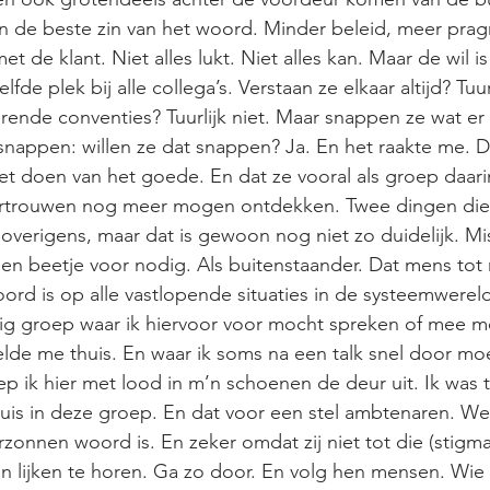
n de beste zin van het woord. Minder beleid, meer prag
et de klant. Niet alles lukt. Niet alles kan. Maar de wil is 
e plek bij alle collega’s. Verstaan ze elkaar altijd? Tuurli
rende conventies? Tuurlijk niet. Maar snappen ze wat er
snappen: willen ze dat snappen? Ja. En het raakte me. 
het doen van het goede. En dat ze vooral als groep daari
ertrouwen nog meer mogen ontdekken. Twee dingen die e
overigens, maar dat is gewoon nog niet zo duidelijk. Mi
en beetje voor nodig. Als buitenstaander. Dat mens tot
rd is op alle vastlopende situaties in de systeemwereld.
nig groep waar ik hiervoor voor mocht spreken of mee m
elde me thuis. En waar ik soms na een talk snel door mo
ep ik hier met lood in m’n schoenen de deur uit. Ik was t
is in deze groep. En dat voor een stel ambtenaren. Wel
zonnen woord is. En zeker omdat zij niet tot die (stigma,
 lijken te horen. Ga zo door. En volg hen mensen. Wie 