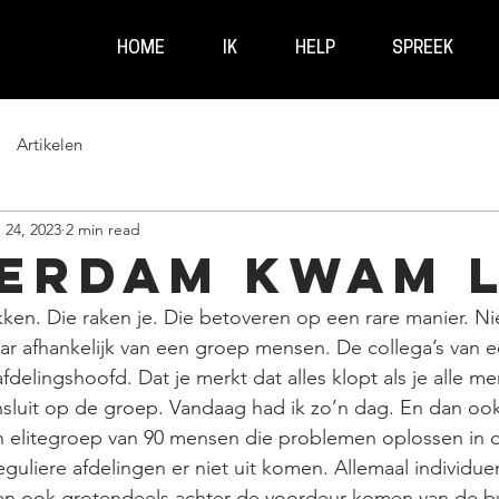
HOME
IK
HELP
SPREEK
Artikelen
 24, 2023
2 min read
erdam kwam l
en. Die raken je. Die betoveren op een rare manier. Ni
 afhankelijk van een groep mensen. De collega’s van ee
fdelingshoofd. Dat je merkt dat alles klopt als je alle me
luit op de groep. Vandaag had ik zo’n dag. En dan ook
n elitegroep van 90 mensen die problemen oplossen in d
guliere afdelingen er niet uit komen. Allemaal individue
n ook grotendeels achter de voordeur komen van de bur