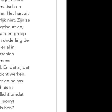
matisch en 
er. Het hart zit 
jk niet. Zijn ze 
 gebeurt en, 
Dat een groep 
n onderling de 
r al in 
sschien 
 mens 
 En dat zij dat 
ocht werken. 
et en helaas 
huis in 
licht omdat 
 sorry) 
is hen? 