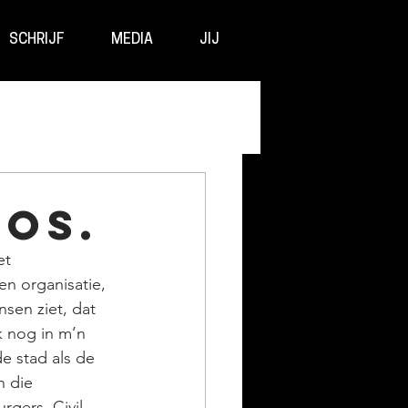
SCHRIJF
MEDIA
JIJ
os.
et 
n organisatie, 
nsen ziet, dat 
 nog in m’n 
e stad als de 
n die 
gers. Civil 