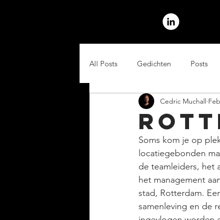
All Posts
Gedichten
Posts
Cedric Muchall
Feb
Rott
Soms kom je op plekk
locatiegebonden maar
de teamleiders, het a
het management aans
stad, Rotterdam. Ee
samenleving en de re
ingevlogen worden e