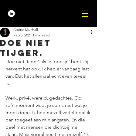
Cedric Muchall
Feb 5, 2021
1 min read
Doe niet
tijger.
Doe niet ‘tijger’ als je ‘poesje’ bent. Jij 
herkent het ook. Ik heb er vandaag last 
van. Dat het allemaal echt even teveel 
is. 
Werk, privé, wereld, gedachtes. Op 
zo’n moment weet je soms niet wat je 
moet doen. Ik heb mezelf verteld dat ik 
dan toegeef aan m’n angsten. En die 
deel met mensen die dichtbij me 
staan. Maar vooral eerst met mezelf. ‘Ik 