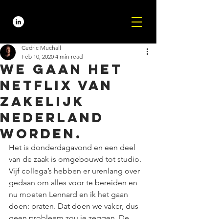
Cedric Muchall
Feb 10, 2020
4 min read
We gaan het
Netflix van
zakelijk
Nederland
worden.
Het is donderdagavond en een deel 
van de zaak is omgebouwd tot studio. 
Vijf collega’s hebben er urenlang over 
gedaan om alles voor te bereiden en 
nu moeten Lennard en ik het gaan 
doen: praten. Dat doen we vaker, dus 
geen probleem zou je zeggen. De 