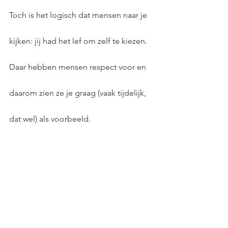
Toch is het logisch dat mensen naar je 
kijken: jij had het lef om zelf te kiezen. 
Daar hebben mensen respect voor en 
daarom zien ze je graag (vaak tijdelijk, 
dat wel) als voorbeeld.
Maar goed: nu willen mensen naar jou 
luisteren. En dan is het aan jou om te 
zeggen: 
'Bouw lekker je eigen feestje. 