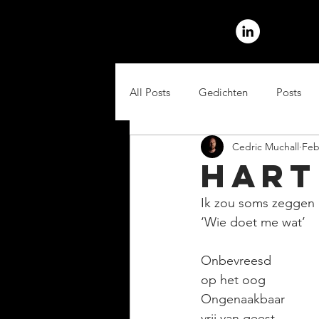
All Posts
Gedichten
Posts
Cedric Muchall
Feb
Hart
Ik zou soms zeggen
‘Wie doet me wat’
Onbevreesd
op het oog
Ongenaakbaar
vrij van geest